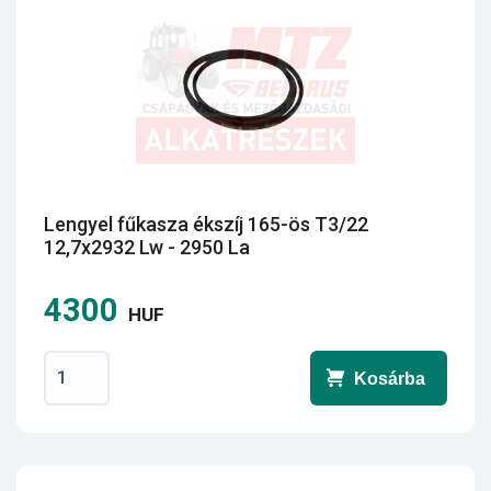
Lengyel fűkasza ékszíj 165-ös T3/22
12,7x2932 Lw - 2950 La
4300
HUF
Kosárba