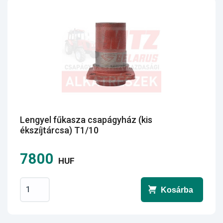
Lengyel fűkasza csapágyház (kis
ékszíjtárcsa) T1/10
7800
HUF
Kosárba