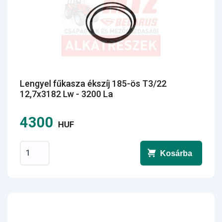
Lengyel fűkasza ékszíj 185-ös T3/22
12,7x3182 Lw - 3200 La
4300
HUF
Kosárba