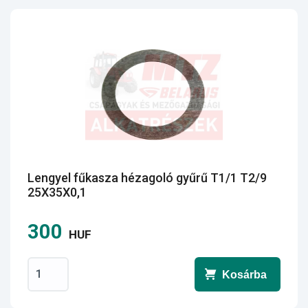
Lengyel fűkasza hézagoló gyűrű T1/1 T2/9
25X35X0,1
300
HUF
Kosárba