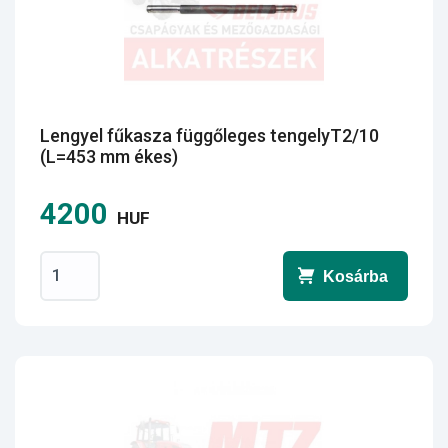
Lengyel fűkasza függőleges tengelyT2/10
(L=453 mm ékes)
4200
HUF
Kosárba