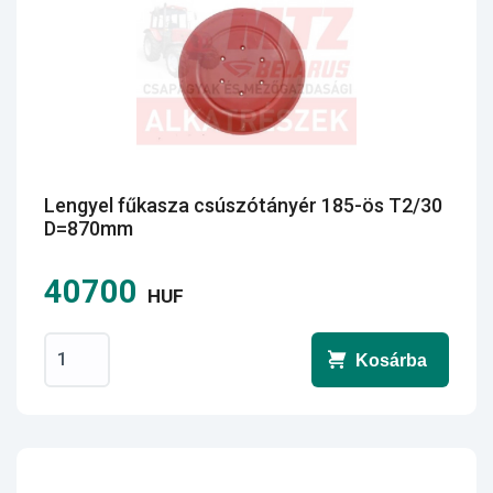
Lengyel fűkasza csúszótányér 185-ös T2/30
D=870mm
40700
HUF
Kosárba