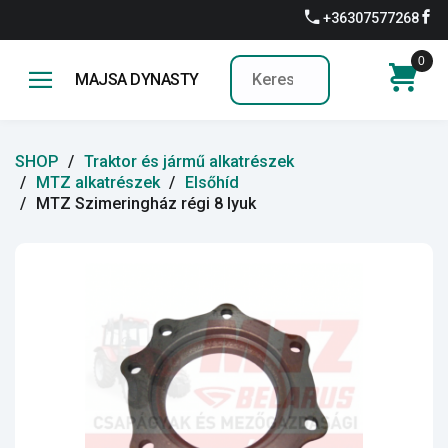
+36307577268
0
MAJSA DYNASTY
SHOP
Traktor és jármű alkatrészek
MTZ alkatrészek
Elsőhíd
MTZ Szimeringház régi 8 lyuk