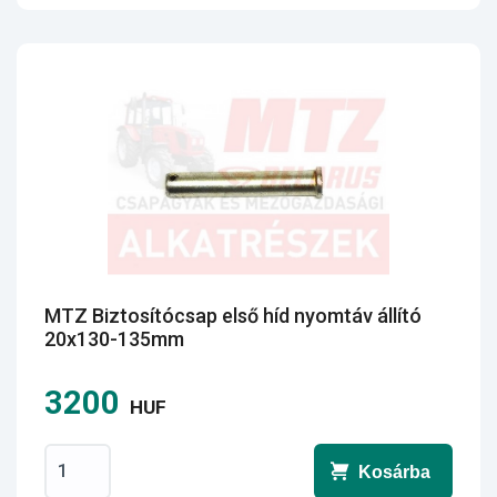
MTZ Biztosítócsap első híd nyomtáv állító
20x130-135mm
3200
HUF
Kosárba