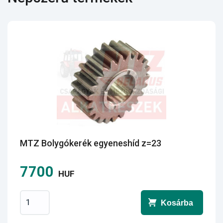
MTZ Bolygókerék egyeneshíd z=23
7700
HUF
Kosárba