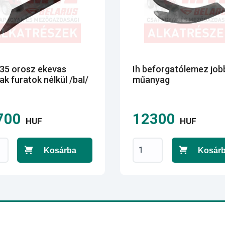
335 orosz ekevas
Ih beforgatólemez job
rak furatok nélkül /bal/
műanyag
700
12300
HUF
HUF
Kosárba
Kosár