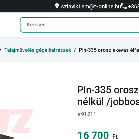
szlavik1em@t-online.hu
+36
Talajművelés gépalkatrészek
Pln-335 orosz ekevas élfel
Pln-335 orosz
nélkül /jobbo
#91211
16 700
Ft