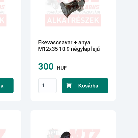
Ekevascsavar + anya
M12x35 10.9 négylapfejű
300
HUF
ba
Kosárba