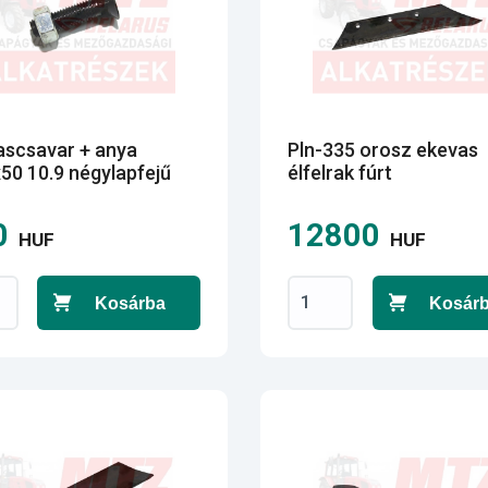
ascsavar + anya
Pln-335 orosz ekevas
0 10.9 négylapfejű
élfelrak fúrt
0
12800
HUF
HUF
Kosárba
Kosár