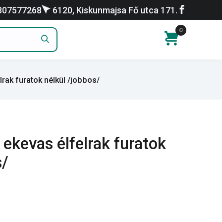
307577268
6120, Kiskunmajsa Fő utca 171.
0
rak furatok nélkül /jobbos/
 ekevas élfelrak furatok
s/