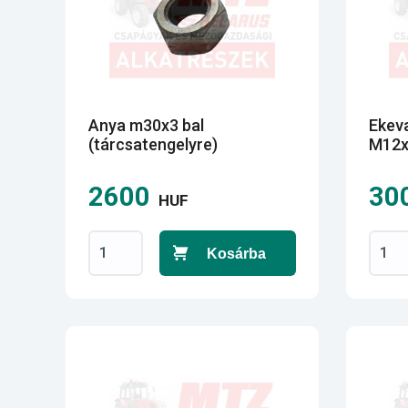
Anya m30x3 bal
Ekev
(tárcsatengelyre)
M12x5
2600
30
HUF
Kosárba