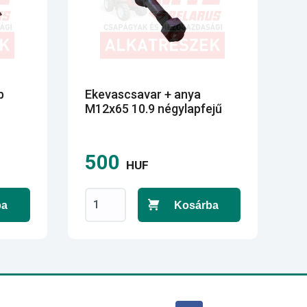
b
Ekevascsavar + anya
M12x65 10.9 négylapfejű
500
HUF
ba
Kosárba