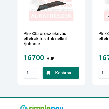
Pln-335 orosz ekevas
Pln-
élfelrak furatok nélkül
élfel
/jobbos/
16700
16
HUF
Kosárba