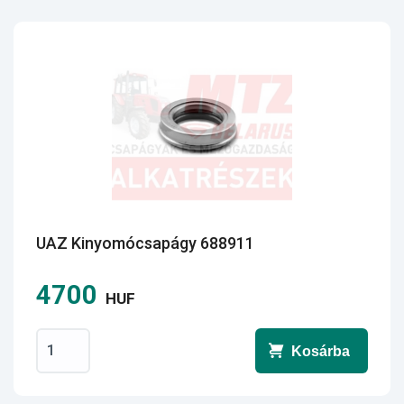
UAZ Kinyomócsapágy 688911
4700
HUF
Kosárba