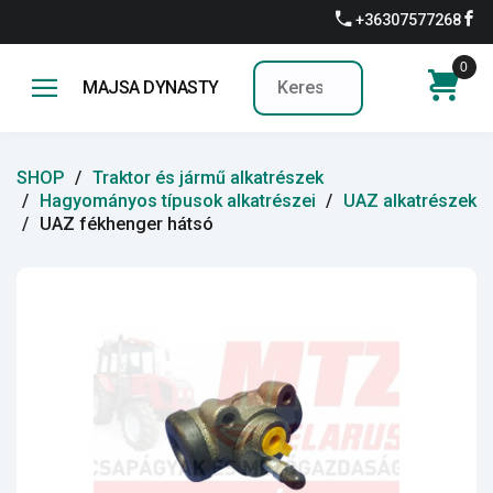
+36307577268
0
MAJSA DYNASTY
SHOP
Traktor és jármű alkatrészek
Hagyományos típusok alkatrészei
UAZ alkatrészek
UAZ fékhenger hátsó