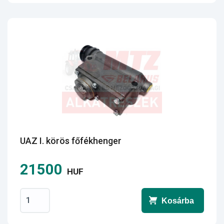
UAZ I. körös főfékhenger
21500
HUF
Kosárba