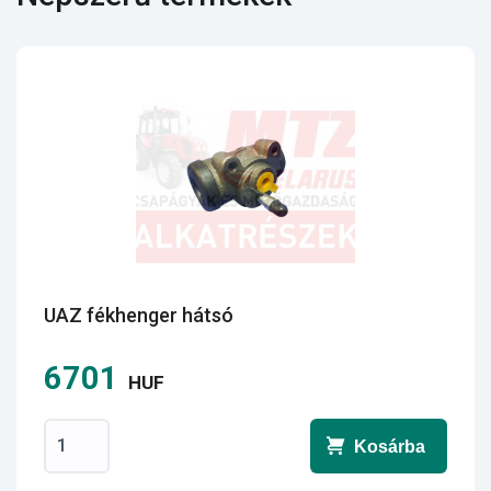
UAZ fékhenger hátsó
6701
HUF
Kosárba