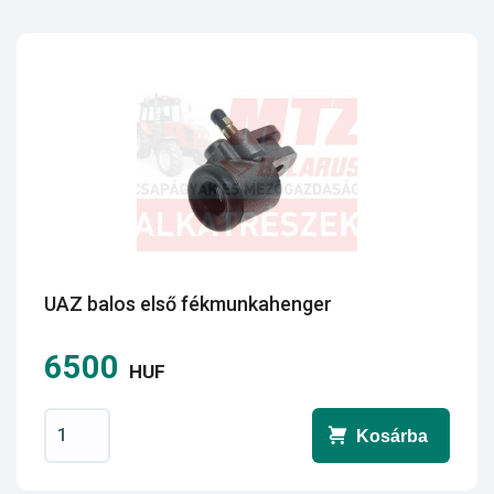
UAZ balos első fékmunkahenger
6500
HUF
Kosárba